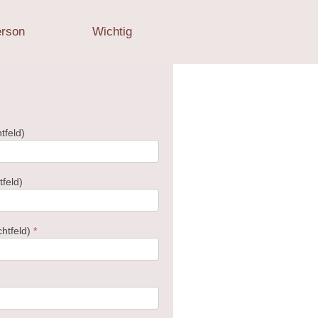
erson
Wichtig
tfeld)
tfeld)
chtfeld)
*