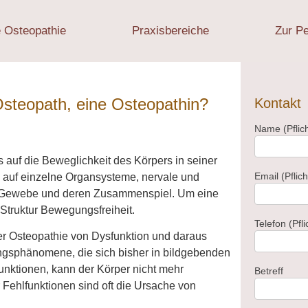
e Osteopathie
Praxisbereiche
Zur P
steopath, eine Osteopathin?
Kontakt
Name (Pflich
Kontakt
 auf die Beweglichkeit des Körpers in seiner
Email (Pflich
 auf einzelne Organsysteme, nervale und
r Gewebe und deren Zusammenspiel. Um eine
Struktur Bewegungsfreiheit.
Telefon (Pfli
der Osteopathie von Dysfunktion und daraus
ngsphänomene, die sich bisher in bildgebenden
nktionen, kann der Körper nicht mehr
Betreff
ehlfunktionen sind oft die Ursache von