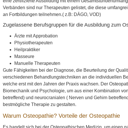
eine zertifizierte Ausbildung mit einem Gesamtstundenumfang
Verbänden sind nur Therapeuten gelistet, die diese umfangr
an Fortbildungen teilnehmen.( z.B: DÄGO, VOD)
Zugelassene Berufsgruppen für die Ausbildung zum Os
Ärzte mit Approbation
Physiotherapeuten
Heilpraktiker
Masseure
Manuelle Therapeuten
Gute Fähigkeiten bei der Diagnose, die Beurteilung der Qual
verschiedenen Behandlungstechniken an die individuellen Be
welche erst mit den Jahren der Praxis wachsen. Der Osteopat
Biomechanik und Psychologie, um aus einer Kombination von s
betreffend) und neurocranialen ( Nerven und Gehirn betreffe
bestmögliche Therapie zu gestalten.
Warum Osteopathie? Vorteile der Osteopathie
Es handelt sich bei der Osteopathischen Medizin, um einen ga